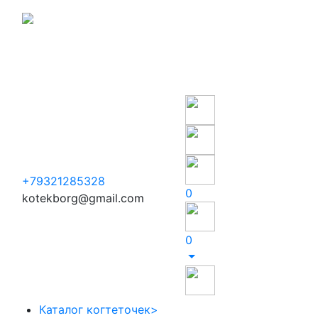
Производство когтеточек
Екатеринбург
+79321285328
0
kotekborg@gmail.com
0
Каталог когтеточек
>