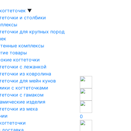
 когтеточек
▼
теточки и столбики
мплексы
теточки для крупных пород
шек
тенные комплексы
гие товары
окие когтеточки
теточки с лежанкой
теточки из ковролина
теточки для мейн кунов
ики с когтеточками
теточки с гамаком
амические изделия
теточки из меха
нии
0
когтеточки
и доставка