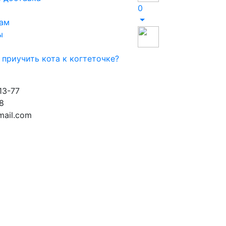
0
ам
ы
 приучить кота к когтеточке?
13-77
8
ail.com