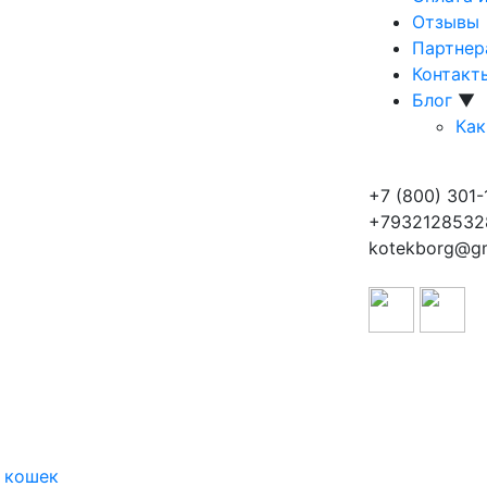
Отзывы
Партнер
Контакт
Блог
▼
Как
+7 (800) 301-
+7932128532
kotekborg@gm
д кошек