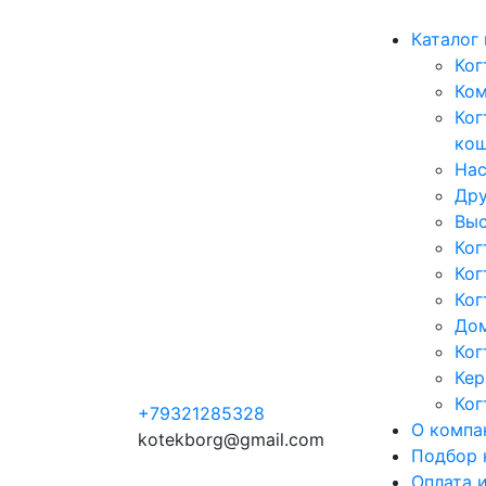
Каталог
Ког
Ко
Ког
ко
Нас
Дру
Выс
Ког
Ког
Ког
Дом
Ког
Кер
Ког
+79321285328
О компа
kotekborg@gmail.com
Подбор 
Оплата 