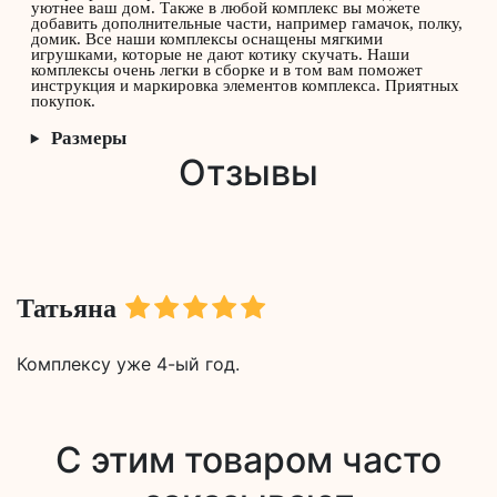
Просторный комплекс "Воллемия" — отличный пода
для пушистых любимцев, в котором есть все, что тол
может им понадобиться!
⠀
Опору обеспечивают мощные столбики-когтеточки. 
находится удобная площадка, на которой можно удо
12690
₽
Цена:
развалиться. Над ней расположен всеми любимый мяг
Количе
гамачок. Завершает композицию овальная лежанка на
Отзывы
вершине комплекса, с которой открывается отличныи
на окружающую территорию.Столбы могут быть
выполнены из джутового, сизалевого или хлопкового
каната. Мы заботимся о том, чтоб наши комплексы 
не только функциональны, а также чтоб это была час
интерьера, которая могла отлично вписаться и сдела
уютнее ваш дом. Также в любой комплекс вы можете
добавить дополнительные части, например гамачок, 
Татьяна
домик. Все наши комплексы оснащены мягкими
игрушками, которые не дают котику скучать. Наши
комплексы очень легки в сборке и в том вам поможет
инструкция и маркировка элементов комплекса. При
Комплексу уже 4-ый год.
покупок.
Размеры
С этим товаром часто