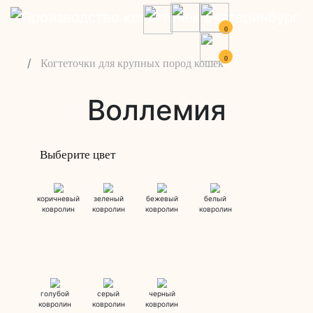
0
0
Когтеточки для крупных пород кошек
Воллемия
Выберите цвет
коричневый
зеленый
бежевый
белый
ковролин
ковролин
ковролин
ковролин